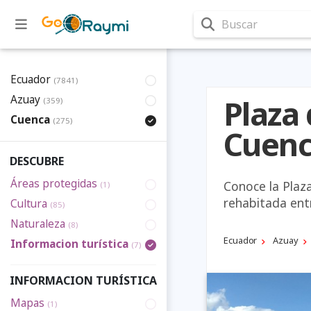
Buscar
Ecuador
(7841)
Azuay
Plaza
(359)
Cuenca
(275)
Cuen
DESCUBRE
Áreas protegidas
Conoce la Plaza
(1)
rehabitada ent
Cultura
(85)
Naturaleza
(8)
Ecuador
Azuay
Informacion turística
(7)
INFORMACION TURÍSTICA
Mapas
(1)