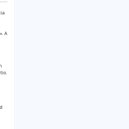
cia
». A
n
tio.
ad