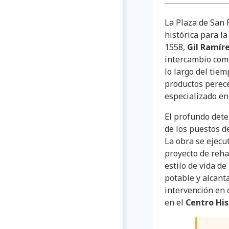
La Plaza de San 
histórica para l
1558,
Gil Ramír
intercambio come
lo largo del tie
productos perece
especializado en
El profundo dete
de los puestos de
La obra se ejecu
proyecto de reha
estilo de vida de
potable y alcanta
intervención en c
en el
Centro His