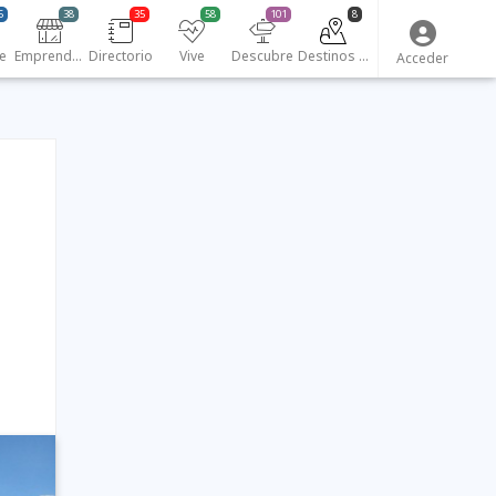
5
38
35
58
101
8
e
Emprendedores
Directorio
Vive
Descubre
Destinos turísticos
Acceder