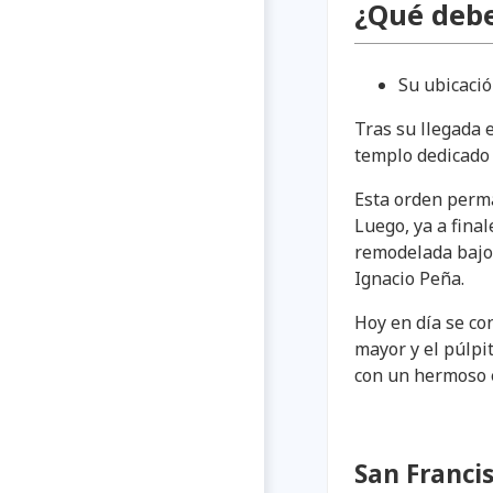
¿Qué debe
Su ubicaci
Tras su llegada e
templo dedicado 
Esta orden perma
Luego, ya a final
remodelada bajo 
Ignacio Peña.
Hoy en día se con
mayor y el púlpit
con un hermoso e
San Franci