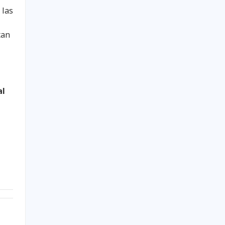
 las
tan
al