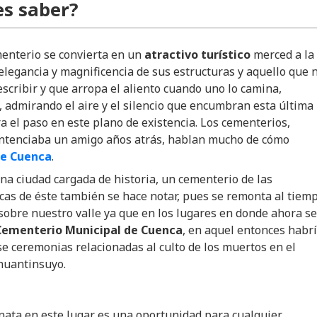
s saber?
enterio se convierta en un
atractivo turístico
merced a la
elegancia y magnificencia de sus estructuras y aquello que 
scribir y que arropa el aliento cuando uno lo camina,
 admirando el aire y el silencio que encumbran esta última
 el paso en este plano de existencia. Los cementerios,
ntenciaba un amigo años atrás, hablan mucho de cómo
de Cuenca
.
na ciudad cargada de historia, un cementerio de las
icas de éste también se hace notar, pues se remonta al tiem
 sobre nuestro valle ya que en los lugares en donde ahora se
Cementerio Municipal de Cuenca
, en aquel entonces habr
se ceremonias relacionadas al culto de los muertos en el
huantinsuyo.
inata en este lugar es una oportunidad para cualquier