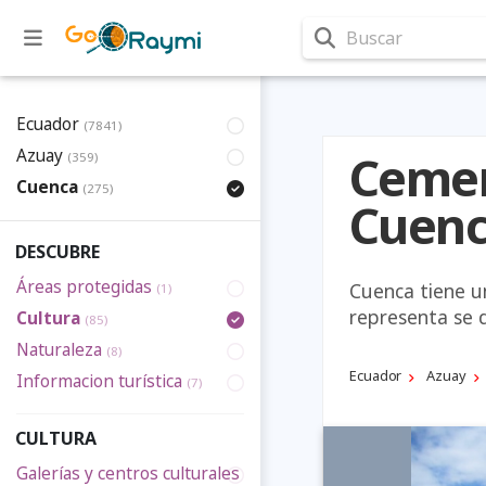
Buscar
Ecuador
(7841)
Azuay
Cemen
(359)
Cuenca
(275)
Cuen
DESCUBRE
Áreas protegidas
Cuenca tiene u
(1)
representa se d
Cultura
(85)
Naturaleza
(8)
Ecuador
Azuay
Informacion turística
(7)
CULTURA
Galerías y centros culturales
(2)