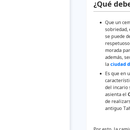
¿Qué debe
Que un cem
sobriedad, 
se puede de
respetuoso,
morada para
además, se
la
ciudad 
Es que en u
característ
del incario
asienta el
de realizar
antiguo Ta
Por esto, la cam