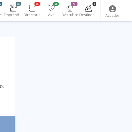
5
38
35
58
101
8
e
Emprendedores
Directorio
Vive
Descubre
Destinos turísticos
Acceder
o.