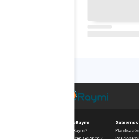
FAQs de GoRaymi
Gobiernos
¿Qué es GoRaymi?
Planificació
¿Quiénes hacen GoRaymi?
Posicionami