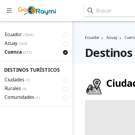
Buscar
Ecuador
(7841)
Ecuador
Azuay
Cuen
Azuay
(359)
Destinos 
Cuenca
(275)
DESTINOS TURÍSTICOS
Ciudades
Ciuda
(1)
Rurales
(6)
Comunidades
(1)