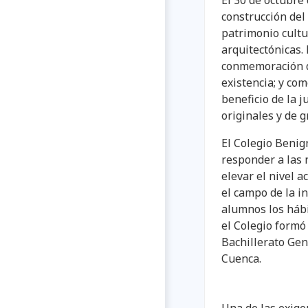
El 30 de octubre 
construcción del
patrimonio cultur
arquitectónicas.
conmemoración de
existencia; y co
beneficio de la 
originales y de g
El Colegio Beni
responder a las 
elevar el nivel 
el campo de la i
alumnos los hábi
el Colegio formó
Bachillerato Gen
Cuenca.