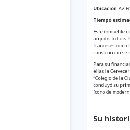
Ubicación
: Av. 
Tiempo estimad
Este inmueble de
arquitecto Luis F
franceses como l
construcción se 
Para su financia
ellas la Cervece
“Colegio de la C
concluyó su prim
ícono de moderni
Su historia