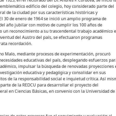
de 1923, en el rectorado del Dr. Andrés F. Córdova, se inició l
 emblemático edificio del colegio, hoy considerado parte del
al de la ciudad por sus características históricas y
 El 30 de enero de 1964 se inició un amplio programa de
l año jubilar con motivo de cumplir los 100 años de
mo un reconocimiento a su trascendental trabajo académico 
juventud del Austro del país, se efectuaron programas
rata recordación.
gno Malo, mediante procesos de experimentación, procuró
necesidades educativas del país, desplegando esfuerzos par
académico, impulsar la búsqueda de renovadas proyecciones 
nvestigación educativa y pedagógica y consolidar en sus
tos de la responsabilidad social e inquietud crítica. Así mis
 parte de la REDCU para desarrollar el proyecto del
eral en Ciencias Básicas, en convenio con la Universidad de