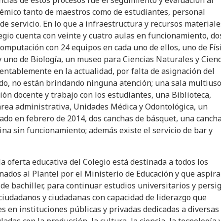
ncias de estos procesos fue el seguimiento y evaluación al
mico tanto de maestros como de estudiantes, personal
de servicio. En lo que a infraestructura y recursos materiale
olegio cuenta con veinte y cuatro aulas en funcionamiento, do
computación con 24 equipos en cada uno de ellos, uno de Físi
 uno de Biología, un museo para Ciencias Naturales y Cienc
entablemente en la actualidad, por falta de asignación del
do, no están brindando ninguna atención; una sala multius
ión docente y trabajo con los estudiantes, una Biblioteca,
 área administrativa, Unidades Médica y Odontológica, un
nado en febrero de 2014, dos canchas de básquet, una canch
cina sin funcionamiento; además existe el servicio de bar y
la oferta educativa del Colegio está destinada a todos los
nados al Plantel por el Ministerio de Educación y que aspira
 de bachiller, para continuar estudios universitarios y persi
ciudadanos y ciudadanas con capacidad de liderazgo que
 en instituciones públicas y privadas dedicadas a diversas