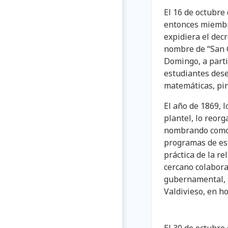
El 16 de octubre
entonces miembr
expidiera el decr
nombre de “San G
Domingo, a parti
estudiantes dese
matemáticas, pin
El año de 1869, 
plantel, lo reor
nombrando como r
programas de estud
práctica de la re
cercano colabora
gubernamental, s
Valdivieso, en h