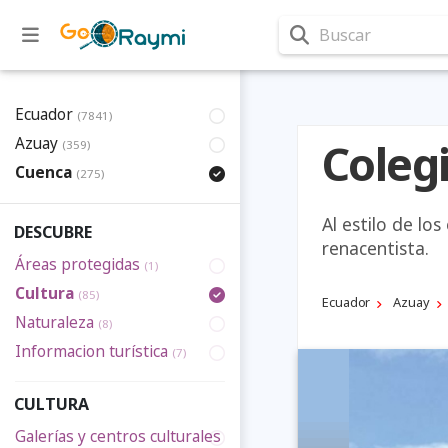
Buscar
Ecuador
(7841)
Azuay
Coleg
(359)
Cuenca
(275)
Al estilo de los
DESCUBRE
renacentista.
Áreas protegidas
(1)
Cultura
(85)
Ecuador
Azuay
Naturaleza
(8)
Informacion turística
(7)
CULTURA
Galerías y centros culturales
(2)