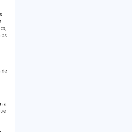
s
s
ca,
ias
o
a de
n a
gue