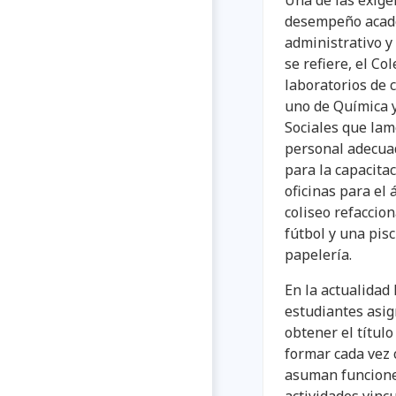
Una de las exige
desempeño acadé
administrativo y 
se refiere, el C
laboratorios de 
uno de Química y
Sociales que lam
personal adecua
para la capacitac
oficinas para el
coliseo refaccio
fútbol y una pis
papelería.
En la actualidad 
estudiantes asig
obtener el título
formar cada vez 
asuman funciones