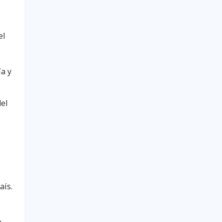
el
a y
del
aís.