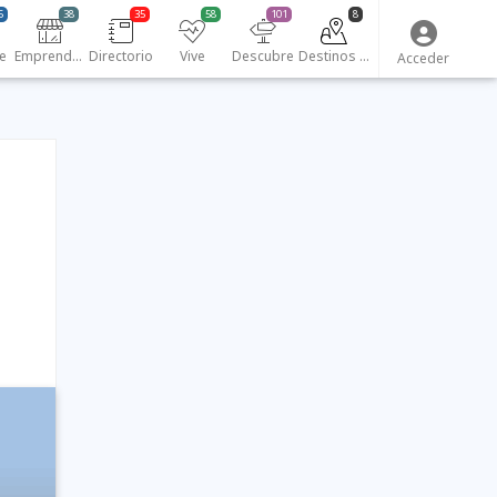
5
38
35
58
101
8
e
Emprendedores
Directorio
Vive
Descubre
Destinos turísticos
Acceder