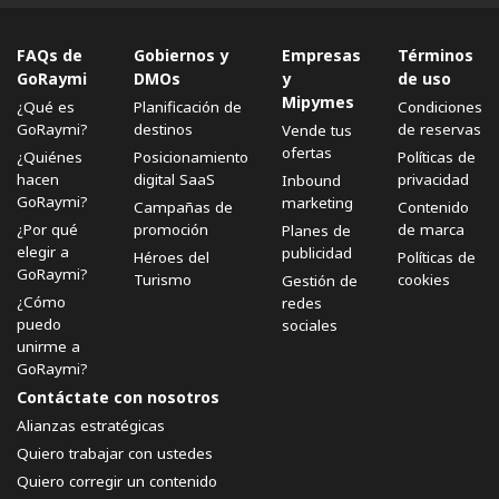
FAQs de
Gobiernos y
Empresas
Términos
GoRaymi
DMOs
y
de uso
Mipymes
¿Qué es
Planificación de
Condiciones
GoRaymi?
destinos
de reservas
Vende tus
ofertas
¿Quiénes
Posicionamiento
Políticas de
hacen
digital SaaS
privacidad
Inbound
GoRaymi?
marketing
Campañas de
Contenido
¿Por qué
promoción
de marca
Planes de
elegir a
publicidad
Héroes del
Políticas de
GoRaymi?
Turismo
cookies
Gestión de
¿Cómo
redes
puedo
sociales
unirme a
GoRaymi?
Contáctate con nosotros
Alianzas estratégicas
Quiero trabajar con ustedes
Quiero corregir un contenido