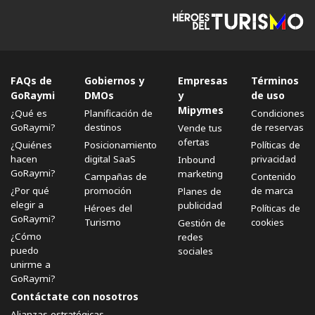
FAQs de
Gobiernos y
Empresas
Términos
GoRaymi
DMOs
y
de uso
Mipymes
¿Qué es
Planificación de
Condiciones
GoRaymi?
destinos
de reservas
Vende tus
ofertas
¿Quiénes
Posicionamiento
Políticas de
hacen
digital SaaS
privacidad
Inbound
GoRaymi?
marketing
Campañas de
Contenido
¿Por qué
promoción
de marca
Planes de
elegir a
publicidad
Héroes del
Políticas de
GoRaymi?
Turismo
cookies
Gestión de
¿Cómo
redes
puedo
sociales
unirme a
GoRaymi?
Contáctate con nosotros
Alianzas estratégicas