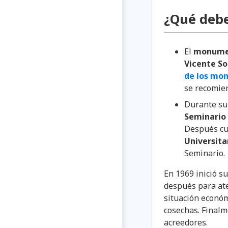
¿Qué debe
El
monumen
Vicente So
de los mo
se recomien
Durante su 
Seminario
Después cu
Universita
Seminario.
En 1969 inició s
después para at
situación económ
cosechas. Final
acreedores.