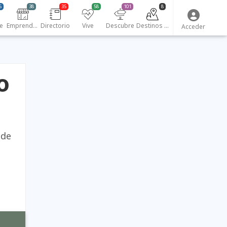
5
38
35
58
101
8
e
Emprendedores
Directorio
Vive
Descubre
Destinos turísticos
Acceder
o
 de