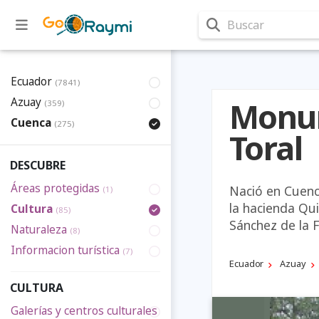
Buscar
Ecuador
(7841)
Azuay
Monum
(359)
Cuenca
(275)
Toral
DESCUBRE
Áreas protegidas
Nació en Cuenc
(1)
la hacienda Qu
Cultura
(85)
Sánchez de la F
Naturaleza
(8)
Informacion turística
(7)
Ecuador
Azuay
CULTURA
Galerías y centros culturales
(2)