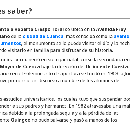
s saber?
to a Roberto Crespo Toral
se ubica en la
Avenida Fray
lano
de la
ciudad de Cuenca
, más conocida como la
avenid
numentos
, el monumento se lo puede visitar el día y la noch
do visitarlo en familia para disfrutar de su historia.
niñez permaneció en su lugar natal, cursó la secundaria en
 Mayor de Cuenca
bajo la dirección del
Dr. Vicente Cuesta
.
ando en el solemne acto de apertura se fundó en 1968 la
Ju
ria
, pronunció un discurso a nombre de los alumnos del
us estudios universitarios, los cuales tuvo que suspender po
ender a sus padres y hermanos. En 1982 atravesaba una ma
ica debido a la prolongada sequía y a la pérdida de las
mente
Quingeo
no pudo salvarse y pasó a manos de los