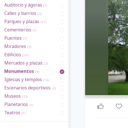
Auditorio y ágoras
(1)
Calles y barrios
(2)
Parques y plazas
(11)
Cementerios
(1)
Puentes
(1)
Miradores
(3)
Edificios
(10)
Mercados y plazas
(2)
Monumentos
(9)
Iglesias y templos
(16)
Escenarios deportivos
(2)
Museos
(23)
Planetarios
(1)
Teatros
(1)