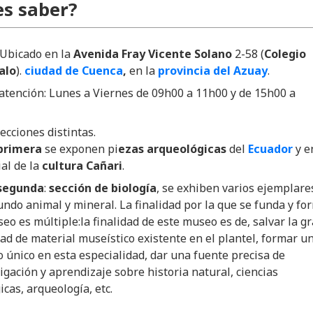
s saber?
 Ubicado en la
Avenida Fray Vicente Solano
2-58 (
Colegio
alo
).
ciudad de Cuenca
,
en la
provincia del Azuay
.
atención: Lunes a Viernes de 09h00 a 11h00 y de 15h00 a
ecciones distintas.
 primera
se exponen pi
ezas arqueológicas
del
Ecuador
y e
al de la
cultura Cañari
.
 segunda
:
sección de biología
, se exhiben varios ejemplare
ndo animal y mineral. La finalidad por la que se funda y fo
eo es múltiple:la finalidad de este museo es de, salvar la g
ad de material museístico existente en el plantel, formar u
 único en esta especialidad, dar una fuente precisa de
igación y aprendizaje sobre historia natural, ciencias
icas, arqueología, etc.