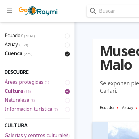
Buscar
Ecuador
(7841)
Azuay
Museo
(359)
Cuenca
(275)
Malo
DESCUBRE
Áreas protegidas
Se exponen piez
(1)
Cañari.
Cultura
(85)
Naturaleza
(8)
Ecuador
Azuay
Informacion turística
(7)
CULTURA
Galerías y centros culturales
(2)