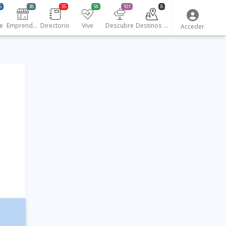
5
38
35
58
101
8
e
Emprendedores
Directorio
Vive
Descubre
Destinos turísticos
Acceder