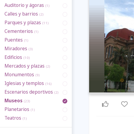
Auditorio y ágoras
(1)
Calles y barrios
(2)
Parques y plazas
(11)
Cementerios
(1)
Puentes
(1)
Miradores
(3)
Edificios
(10)
Mercados y plazas
(2)
Monumentos
(9)
Iglesias y templos
(16)
Escenarios deportivos
(2)
Museos
(23)
Planetarios
(1)
Teatros
(1)