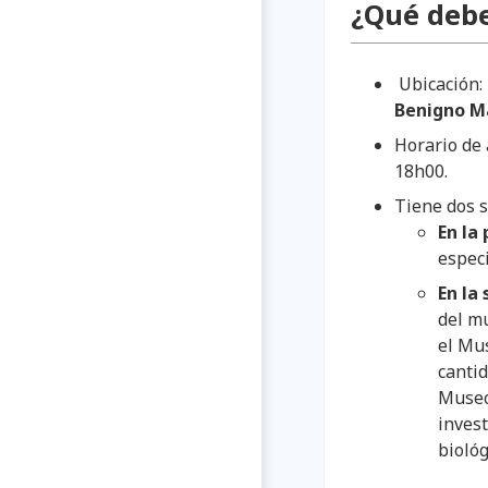
¿Qué debe
Ubicación:
Benigno M
Horario de 
18h00.
Tiene dos s
En la
especi
En la
del mu
el Mus
cantid
Museo
invest
biológ