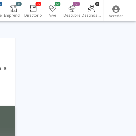
5
38
35
58
101
8
e
Emprendedores
Directorio
Vive
Descubre
Destinos turísticos
Acceder
 la