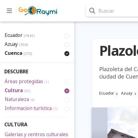
Buscar
Ecuador
(7841)
Azuay
Plazo
(359)
Cuenca
(275)
Plazoleta del C
DESCUBRE
ciudad de Cuen
Áreas protegidas
(1)
Cultura
(85)
Ecuador
Azuay
Naturaleza
(8)
Informacion turística
(7)
CULTURA
Galerías y centros culturales
(2)