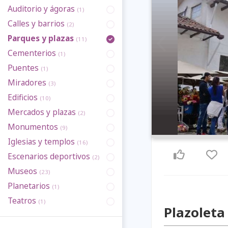
Auditorio y ágoras
(1)
Calles y barrios
(2)
Parques y plazas
(11)
Previous
Cementerios
(1)
Puentes
(1)
Miradores
(3)
Edificios
(10)
Mercados y plazas
(2)
Monumentos
(9)
Iglesias y templos
(16)
Escenarios deportivos
(2)
Museos
(23)
Planetarios
(1)
Teatros
(1)
Plazolet