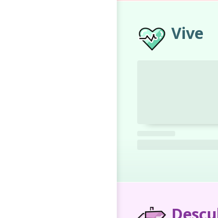
Vive
Descu