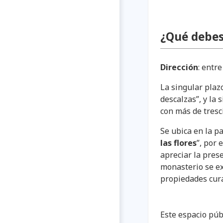
¿Qué debes
Dirección
: entr
La singular plaz
descalzas”, y la 
con más de tresc
Se ubica en la p
las flores
”, por 
apreciar la prese
monasterio se e
propiedades cura
Este espacio públ