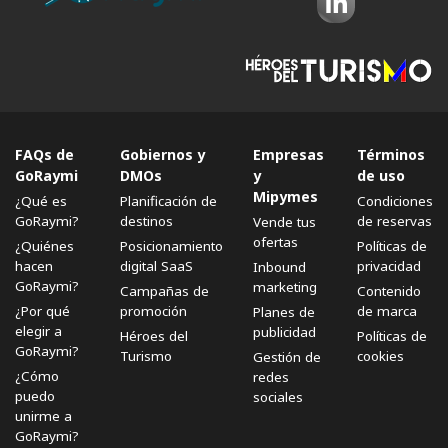
FAQs de
Gobiernos y
Empresas
Términos
GoRaymi
DMOs
y
de uso
Mipymes
¿Qué es
Planificación de
Condiciones
GoRaymi?
destinos
de reservas
Vende tus
ofertas
¿Quiénes
Posicionamiento
Políticas de
hacen
digital SaaS
privacidad
Inbound
GoRaymi?
marketing
Campañas de
Contenido
¿Por qué
promoción
de marca
Planes de
elegir a
publicidad
Héroes del
Políticas de
GoRaymi?
Turismo
cookies
Gestión de
¿Cómo
redes
puedo
sociales
unirme a
GoRaymi?