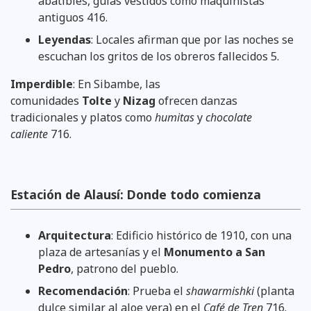
abatibles, guías vestidos como maquinistas
antiguos 416.
Leyendas
: Locales afirman que por las noches se
escuchan los gritos de los obreros fallecidos 5.
Imperdible
: En Sibambe, las
comunidades
Tolte
y
Nizag
ofrecen danzas
tradicionales y platos como
humitas
y
chocolate
caliente
716.
Estación de Alausí: Donde todo comienza
Arquitectura
: Edificio histórico de 1910, con una
plaza de artesanías y el
Monumento a San
Pedro
, patrono del pueblo.
Recomendación
: Prueba el
shawarmishki
(planta
dulce similar al aloe vera) en el
Café de Tren
716.