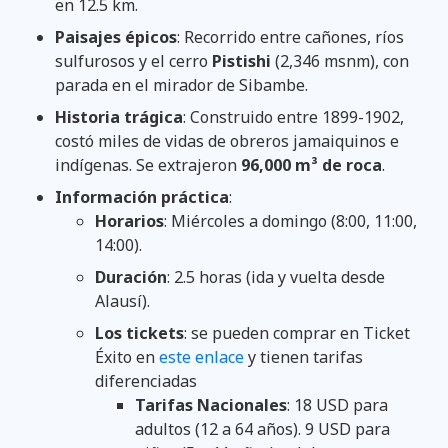
en 12.5 km.
Paisajes épicos
: Recorrido entre cañones, ríos
sulfurosos y el cerro
Pistishi
(2,346 msnm), con
parada en el mirador de Sibambe.
Historia trágica
: Construido entre 1899-1902,
costó miles de vidas de obreros jamaiquinos e
indígenas. Se extrajeron
96,000 m³ de roca
.
Información práctica
:
Horarios
: Miércoles a domingo (8:00, 11:00,
14:00).
Duración
: 2.5 horas (ida y vuelta desde
Alausí).
Los tickets
: se pueden comprar en Ticket
Éxito en
este enlace
y tienen tarifas
diferenciadas
Tarifas Nacionales
: 18 USD para
adultos (12 a 64 años). 9 USD para