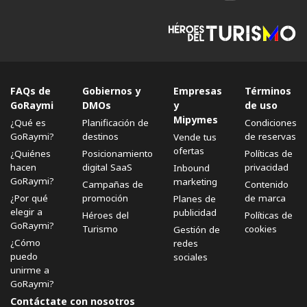
FAQs de
Gobiernos y
Empresas
Términos
GoRaymi
DMOs
y
de uso
Mipymes
¿Qué es
Planificación de
Condiciones
GoRaymi?
destinos
de reservas
Vende tus
ofertas
¿Quiénes
Posicionamiento
Políticas de
hacen
digital SaaS
privacidad
Inbound
GoRaymi?
marketing
Campañas de
Contenido
¿Por qué
promoción
de marca
Planes de
elegir a
publicidad
Héroes del
Políticas de
GoRaymi?
Turismo
cookies
Gestión de
¿Cómo
redes
puedo
sociales
unirme a
GoRaymi?
Contáctate con nosotros