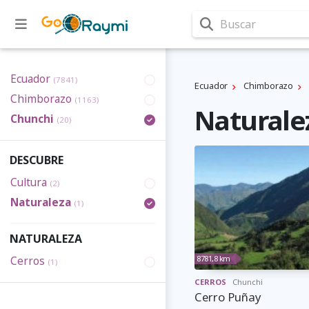
Buscar
Ecuador
(7841)
Ecuador
Chimborazo
Chimborazo
(1163)
Naturale
Chunchi
(20)
DESCUBRE
Cultura
(2)
Naturaleza
(1)
NATURALEZA
8781,8 km
Cerros
(1)
CERROS
Chunchi
Cerro Puñay