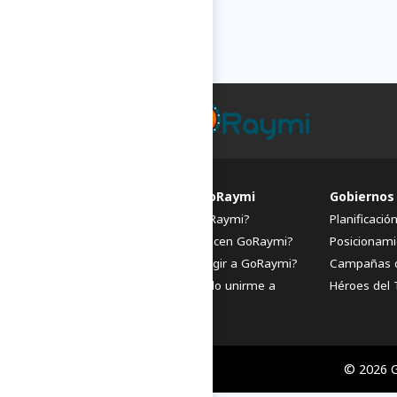
FAQs de GoRaymi
Gobiernos
¿Qué es GoRaymi?
Planificació
¿Quiénes hacen GoRaymi?
Posicionami
¿Por qué elegir a GoRaymi?
Campañas 
¿Cómo puedo unirme a
Héroes del 
GoRaymi?
© 2026 G