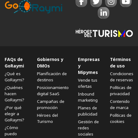
FAQs de
Gobiernos y
Empresas
Términos
GoRaymi
DMOs
y
de uso
Mipymes
¿Qué es
Planificación de
Condiciones
GoRaymi?
destinos
de reservas
Vende tus
ofertas
¿Quiénes
Posicionamiento
Políticas de
hacen
digital SaaS
privacidad
Inbound
GoRaymi?
marketing
Campañas de
Contenido
¿Por qué
promoción
de marca
Planes de
elegir a
publicidad
Héroes del
Políticas de
GoRaymi?
Turismo
cookies
Gestión de
¿Cómo
redes
puedo
sociales