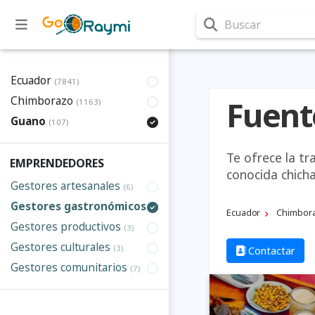
Buscar
Ecuador
(7841)
Chimborazo
Fuent
(1163)
Guano
(107)
Te ofrece la t
EMPRENDEDORES
conocida chicha
Gestores artesanales
(6)
Gestores gastronómicos
(15)
Ecuador
Chimbor
Gestores productivos
(3)
Gestores culturales
(3)
Contactar
Gestores comunitarios
(7)