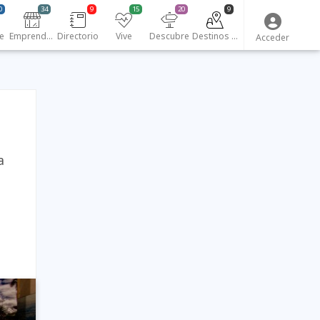
0
34
9
15
20
9
e
Emprendedores
Directorio
Vive
Descubre
Destinos turísticos
Acceder
a