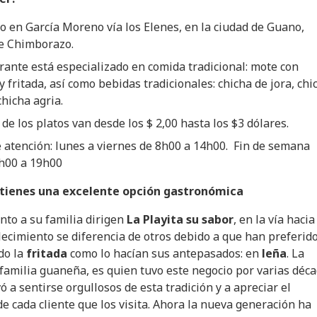
o en García Moreno vía los Elenes, en la ciudad de Guano,
de Chimborazo.
rante está especializado en comida tradicional: mote con
y fritada, así como bebidas tradicionales: chicha de jora, chi
hicha agria.
 de los platos van desde los $ 2,00 hasta los $3 dólares.
 atención: lunes a viernes de 8h00 a 14h00. Fin de semana
8h00 a 19h00
s tienes una excelente opción gastronómica
unto a su familia dirigen
La Playita su sabor
, en la vía haci
lecimiento se diferencia de otros debido a que han preferid
do la
fritada
como lo hacían sus antepasados: en
leña
. La
 familia guaneña, es quien tuvo este negocio por varias déc
ó a sentirse orgullosos de esta tradición y a apreciar el
e cada cliente que los visita. Ahora la nueva generación ha