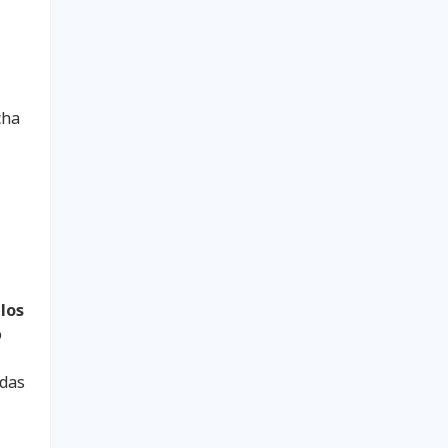
cha
a
los
o
adas