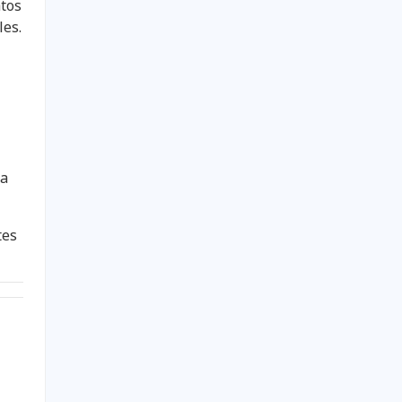
atos
les.
 a
tes