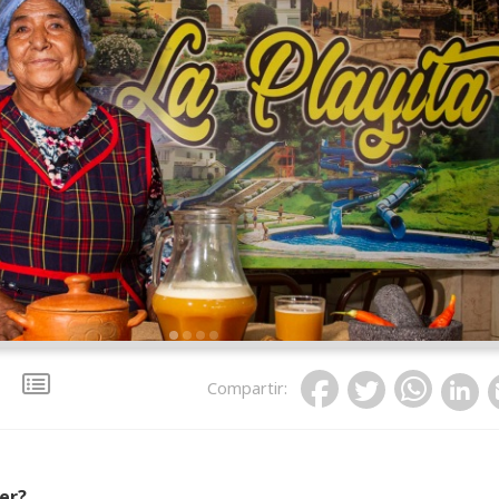
Compartir
:
er?