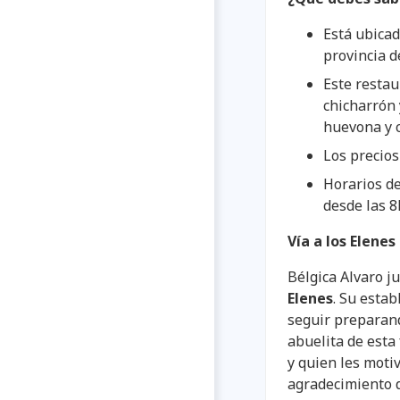
Está ubicad
provincia 
Este restau
chicharrón 
huevona y c
Los precios
Horarios de
desde las 
Vía a los Elene
Bélgica Alvaro j
Elenes
. Su estab
seguir preparan
abuelita de esta
y quien les motiv
agradecimiento d