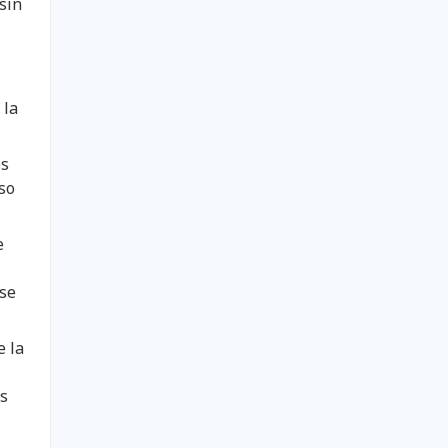
sin
 la
es
so
e
 se
e la
as