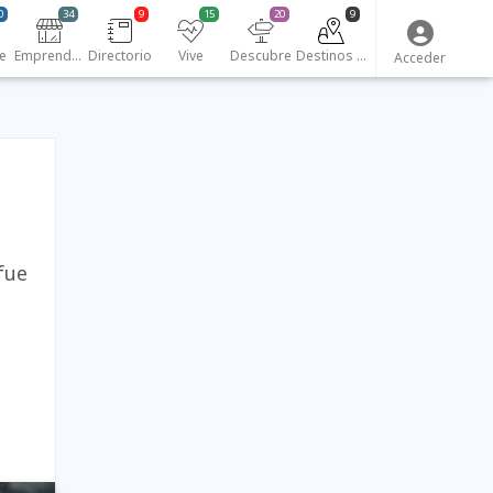
0
34
9
15
20
9
e
Emprendedores
Directorio
Vive
Descubre
Destinos turísticos
Acceder
fue