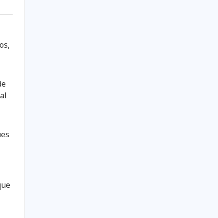
os,
de
al
ues
que