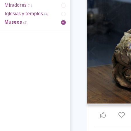
Miradores
(1)
Iglesias y templos
(4)
Museos
(2)
Previous