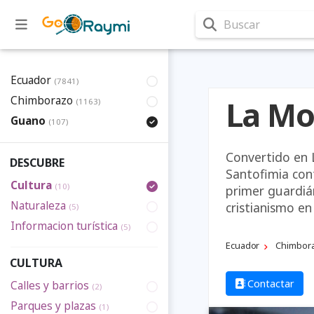
Buscar
Ecuador
(7841)
Chimborazo
La Mo
(1163)
Guano
(107)
Convertido en 
DESCUBRE
Santofimia con
Cultura
(10)
primer guardiá
Naturaleza
cristianismo en
(5)
Informacion turística
(5)
Ecuador
Chimbor
CULTURA
Contactar
Calles y barrios
(2)
Parques y plazas
(1)