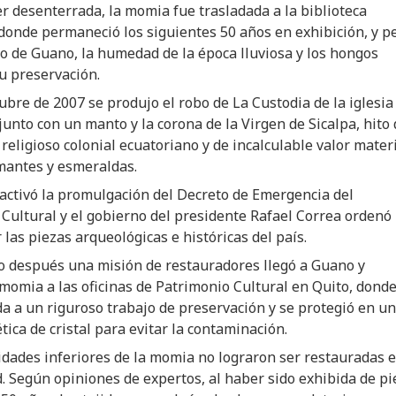
r desenterrada, la momia fue trasladada a la biblioteca
donde permaneció los siguientes 50 años en exhibición, y p
co de Guano, la humedad de la época lluviosa y los hongos
u preservación.
tubre de 2007 se produjo el robo de La Custodia de la iglesia
unto con un manto y la corona de la Virgen de Sicalpa, hito 
religioso colonial ecuatoriano y de incalculable valor mater
mantes y esmeraldas.
activó la promulgación del Decreto de Emergencia del
Cultural y el gobierno del presidente Rafael Correa ordenó
 las piezas arqueológicas e históricas del país.
o después una misión de restauradores llegó a Guano y
 momia a las oficinas de Patrimonio Cultural en Quito, dond
a a un riguroso trabajo de preservación y se protegió en u
ica de cristal para evitar la contaminación.
dades inferiores de la momia no lograron ser restauradas 
d. Según opiniones de expertos, al haber sido exhibida de pi