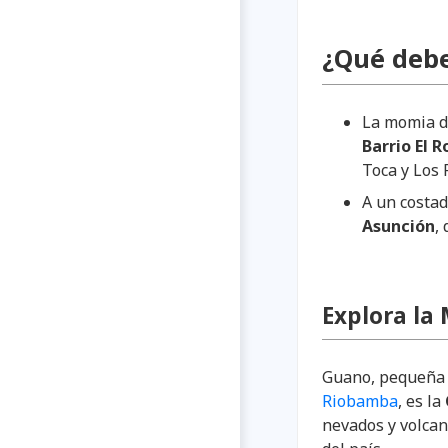
¿Qué debe
La momia d
Barrio El R
Toca y Los 
A un costa
Asunción
,
Explora la
Guano, pequeña c
Riobamba
, es la
nevados y volcan