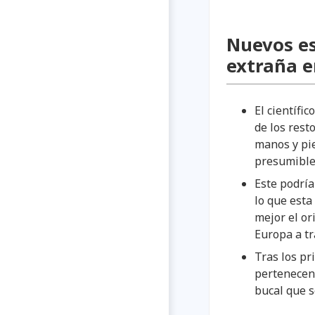
Nuevos es
extraña 
El científi
de los rest
manos y pie
presumible
Este podría
lo que esta
mejor el or
Europa a tr
Tras los pr
pertenecen 
bucal que s