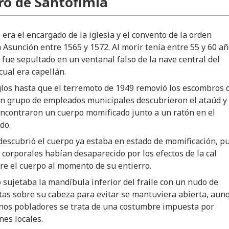
ro de Santofimia
 era el encargado de la iglesia y el convento de la orden
a Asunción entre 1565 y 1572. Al morir tenía entre 55 y 60 añ
 fue sepultado en un ventanal falso de la nave central del
cual era capellán.
los hasta que el terremoto de 1949 removió los escombros 
 un grupo de empleados municipales descubrieron el ataúd y 
encontraron un cuerpo momificado junto a un ratón en el
do.
escubrió el cuerpo ya estaba en estado de momificación, p
s corporales habían desaparecido por los efectos de la cal
re el cuerpo al momento de su entierro.
sujetaba la mandíbula inferior del fraile con un nudo de
as sobre su cabeza para evitar se mantuviera abierta, aun
nos pobladores se trata de una costumbre impuesta por
nes locales.