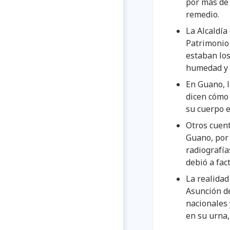
por más de 
remedio.
La Alcaldía
Patrimonio 
estaban los
humedad y 
En Guano, 
dicen cómo 
su cuerpo e
Otros cuen
Guano, por 
radiografía
debió a fa
La realidad
Asunción de
nacionales 
en su urna, 