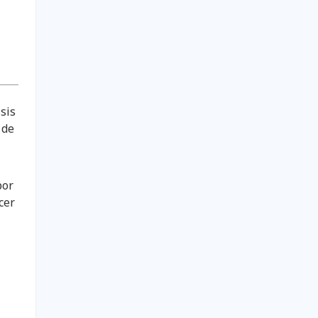
isis
 de
por
cer