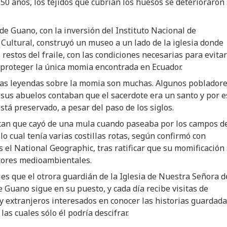
50 años, los tejidos que cubrían los huesos se deterioraron 
 de Guano, con la inversión del Instituto Nacional de
Cultural, construyó un museo a un lado de la iglesia donde
 restos del fraile, con las condiciones necesarias para evitar
proteger la única momia encontrada en Ecuador.
las leyendas sobre la momia son muchas. Algunos poblador
sus abuelos contaban que el sacerdote era un santo y por e
stá preservado, a pesar del paso de los siglos.
tan que cayó de una mula cuando paseaba por los campos d
lo cual tenía varias costillas rotas, según confirmó con
s el National Geographic, tras ratificar que su momificación
ctores medioambientales.
 es que el otrora guardián de la Iglesia de Nuestra Señora d
 Guano sigue en su puesto, y cada día recibe visitas de
y extranjeros interesados en conocer las historias guardad
las cuales sólo él podría descifrar.