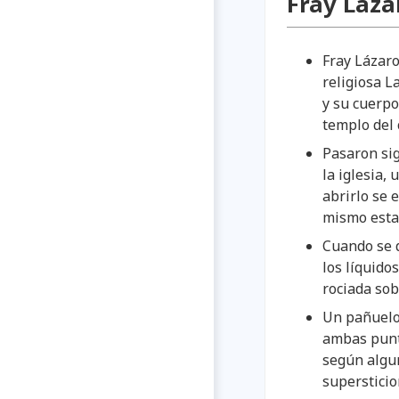
Fray Láza
Fray Lázaro
religiosa L
y su cuerpo
templo del 
Pasaron sig
la iglesia,
abrirlo se 
mismo esta
Cuando se d
los líquido
rociada sob
Un pañuelo 
ambas punt
según algu
supersticio