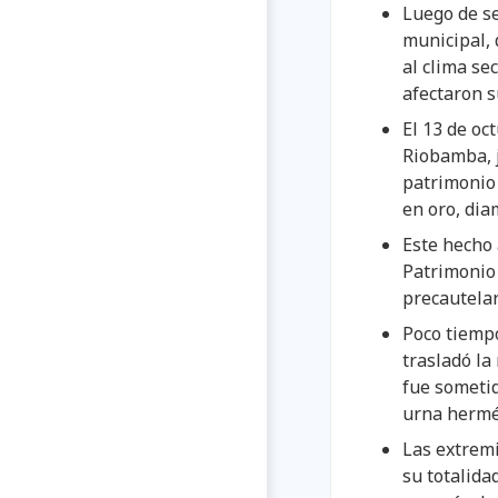
Luego de se
municipal, 
al clima se
afectaron s
El 13 de oc
Riobamba, j
patrimonio 
en oro, dia
Este hecho 
Patrimonio 
precautelar
Poco tiemp
trasladó la
fue sometid
urna hermét
Las extremi
su totalida