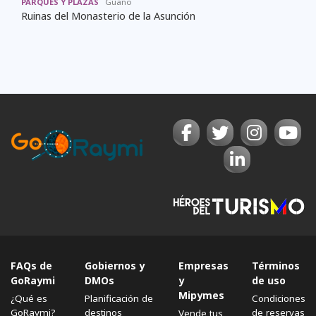
PARQUES Y PLAZAS
Guano
Ruinas del Monasterio de la Asunción
FAQs de
Gobiernos y
Empresas
Términos
GoRaymi
DMOs
y
de uso
Mipymes
¿Qué es
Planificación de
Condiciones
GoRaymi?
destinos
de reservas
Vende tus