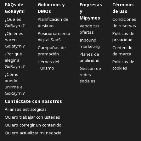
FAQs de
Gobiernos y
Empresas
Términos
GoRaymi
DMOs
y
de uso
Mipymes
¿Qué es
Planificación de
Condiciones
GoRaymi?
destinos
de reservas
Vende tus
ofertas
¿Quiénes
Posicionamiento
Políticas de
hacen
digital SaaS
privacidad
Inbound
GoRaymi?
marketing
Campañas de
Contenido
¿Por qué
promoción
de marca
Planes de
elegir a
publicidad
Héroes del
Políticas de
GoRaymi?
Turismo
cookies
Gestión de
¿Cómo
redes
puedo
sociales
unirme a
GoRaymi?
Contáctate con nosotros
Alianzas estratégicas
Quiero trabajar con ustedes
Quiero corregir un contenido
Quiero actualizar mi negocio