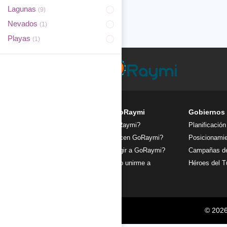
Lagunas
(9)
Nevados
(1)
Playas
(1)
FAQs de GoRaymi
Gobiernos
¿Qué es GoRaymi?
Planificación
¿Quiénes hacen GoRaymi?
Posicionamie
¿Por qué elegir a GoRaymi?
Campañas de
¿Cómo puedo unirme a
Héroes del T
GoRaymi?
© 2026