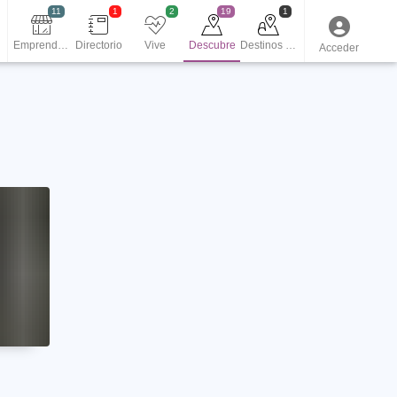
11
1
2
19
1
Emprendedores
Directorio
Vive
Descubre
Destinos turísticos
Acceder