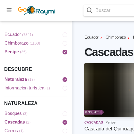
Buscar
Ecuador
(7841)
Ecuador
Chimborazo
Chimborazo
(1163)
Cascadas
Penipe
(35)
DESCUBRE
Naturaleza
(18)
Informacion turística
(1)
NATURALEZA
8719,5 km
Bosques
(3)
Cascadas
(2)
CASCADAS
Penipe
Cascada del Quinuaqu
Cerros
(1)