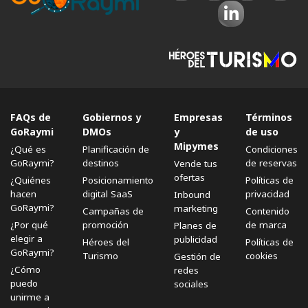
FAQs de
Gobiernos y
Empresas
Términos
GoRaymi
DMOs
y
de uso
Mipymes
¿Qué es
Planificación de
Condiciones
GoRaymi?
destinos
de reservas
Vende tus
ofertas
¿Quiénes
Posicionamiento
Políticas de
hacen
digital SaaS
privacidad
Inbound
GoRaymi?
marketing
Campañas de
Contenido
¿Por qué
promoción
de marca
Planes de
elegir a
publicidad
Héroes del
Políticas de
GoRaymi?
Turismo
cookies
Gestión de
¿Cómo
redes
puedo
sociales
unirme a