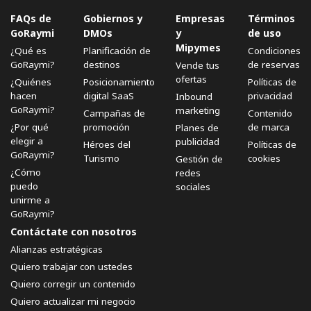
FAQs de
Gobiernos y
Empresas
Términos
GoRaymi
DMOs
y
de uso
Mipymes
¿Qué es
Planificación de
Condiciones
GoRaymi?
destinos
de reservas
Vende tus
ofertas
¿Quiénes
Posicionamiento
Políticas de
hacen
digital SaaS
privacidad
Inbound
GoRaymi?
marketing
Campañas de
Contenido
¿Por qué
promoción
de marca
Planes de
elegir a
publicidad
Héroes del
Políticas de
GoRaymi?
Turismo
cookies
Gestión de
¿Cómo
redes
puedo
sociales
unirme a
GoRaymi?
Contáctate con nosotros
Alianzas estratégicas
Quiero trabajar con ustedes
Quiero corregir un contenido
Quiero actualizar mi negocio