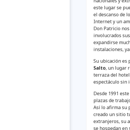
nacionales y ext
este lugar se pu
el descanso de lo
Internet y un am
Don Patricio nos
involucrados sus
expandirse mucho
instalaciones, y
Su ubicación es 
Salto
, un lugar 
terraza del hote
espectáculo sin i
Desde 1991 este 
plazas de trabaj
Así lo afirma su 
creado un sitio t
extranjeros, su a
se hospedan en s