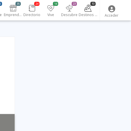
8
35
24
14
23
10
e
Emprendedores
Directorio
Vive
Descubre
Destinos turísticos
Acceder