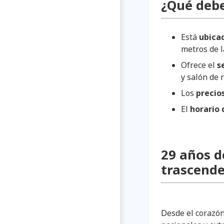
¿Qué debe
Está
ubica
metros de la
Ofrece el
s
y salón de 
Los
precio
El
horario 
29 años d
trascende
Desde el corazón