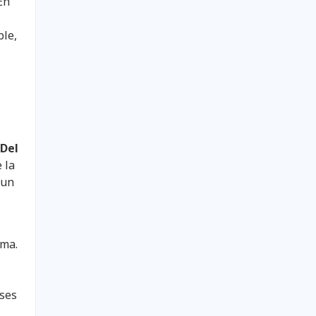
En
ble,
 Del
 la
 un
sma.
íses