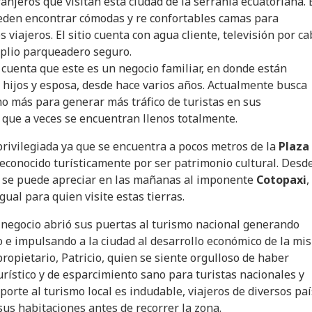
ranjeros que visitan esta ciudad de la serranía ecuatoriana. 
eden encontrar cómodas y re confortables camas para
s viajeros. El sitio cuenta con agua cliente, televisión por ca
plio parqueadero seguro.
 cuenta que este es un negocio familiar, en donde están
 hijos y esposa, desde hace varios años. Actualmente busca
 más para generar más tráfico de turistas en sus
a que a veces se encuentran llenos totalmente.
privilegiada ya que se encuentra a pocos metros de la
Plaza
reconocido turísticamente por ser patrimonio cultural. Desde
l se puede apreciar en las mañanas al imponente
Cotopaxi
,
gual para quien visite estas tierras.
negocio abrió sus puertas al turismo nacional generando
o e impulsando a la ciudad al desarrollo económico de la mi
propietario, Patricio, quien se siente orgulloso de haber
urístico y de esparcimiento sano para turistas nacionales y
porte al turismo local es indudable, viajeros de diversos pa
us habitaciones antes de recorrer la zona.