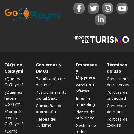
FAQs de
Gobiernos y
Empresas
Términos
GoRaymi
DMOs
y
de uso
Mipymes
¿Qué es
Planificación de
Condiciones
GoRaymi?
destinos
de reservas
Vende tus
ofertas
¿Quiénes
Posicionamiento
Políticas de
hacen
digital SaaS
privacidad
Inbound
GoRaymi?
marketing
Campañas de
Contenido
¿Por qué
promoción
de marca
Planes de
elegir a
publicidad
Héroes del
Políticas de
GoRaymi?
Turismo
cookies
Gestión de
¿Cómo
redes