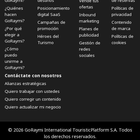
GoRaymi?
destinos
de reservas
Vende tus
ofertas
¿Quiénes
Posicionamiento
Políticas de
hacen
digital SaaS
privacidad
Inbound
GoRaymi?
marketing
Campañas de
Contenido
¿Por qué
promoción
de marca
Planes de
elegir a
publicidad
Héroes del
Políticas de
GoRaymi?
Turismo
cookies
Gestión de
¿Cómo
redes
puedo
sociales
unirme a
GoRaymi?
Contáctate con nosotros
Alianzas estratégicas
Quiero trabajar con ustedes
Quiero corregir un contenido
Quiero actualizar mi negocio
© 2026 GoRaymi International TouristicPlatform S.A. Todos
los derechos reservados.