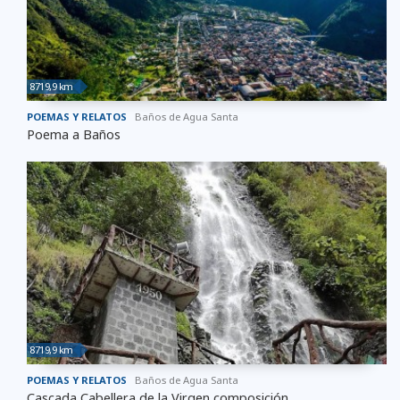
8719,9 km
POEMAS Y RELATOS
Baños de Agua Santa
Poema a Baños
8719,9 km
POEMAS Y RELATOS
Baños de Agua Santa
Cascada Cabellera de la Virgen composición