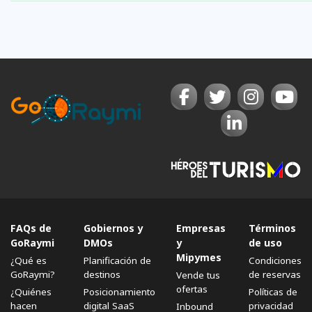
FAQs de
Gobiernos y
Empresas
Términos
GoRaymi
DMOs
y
de uso
Mipymes
¿Qué es
Planificación de
Condiciones
GoRaymi?
destinos
de reservas
Vende tus
ofertas
¿Quiénes
Posicionamiento
Políticas de
hacen
digital SaaS
privacidad
Inbound