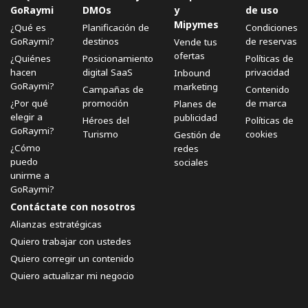
GoRaymi
DMOs
y
de uso
Mipymes
¿Qué es
Planificación de
Condiciones
GoRaymi?
destinos
de reservas
Vende tus
ofertas
¿Quiénes
Posicionamiento
Políticas de
hacen
digital SaaS
privacidad
Inbound
GoRaymi?
marketing
Campañas de
Contenido
¿Por qué
promoción
de marca
Planes de
elegir a
publicidad
Héroes del
Políticas de
GoRaymi?
Turismo
cookies
Gestión de
¿Cómo
redes
puedo
sociales
unirme a
GoRaymi?
Contáctate con nosotros
Alianzas estratégicas
Quiero trabajar con ustedes
Quiero corregir un contenido
Quiero actualizar mi negocio