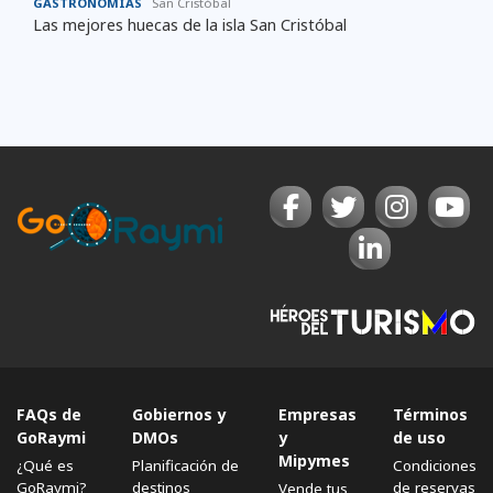
GASTRONOMÍAS
San Cristóbal
Las mejores huecas de la isla San Cristóbal
FAQs de
Gobiernos y
Empresas
Términos
GoRaymi
DMOs
y
de uso
Mipymes
¿Qué es
Planificación de
Condiciones
GoRaymi?
destinos
de reservas
Vende tus