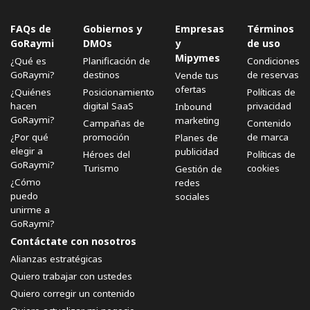
FAQs de
Gobiernos y
Empresas
Términos
GoRaymi
DMOs
y
de uso
Mipymes
¿Qué es
Planificación de
Condiciones
GoRaymi?
destinos
de reservas
Vende tus
ofertas
¿Quiénes
Posicionamiento
Políticas de
hacen
digital SaaS
privacidad
Inbound
GoRaymi?
marketing
Campañas de
Contenido
¿Por qué
promoción
de marca
Planes de
elegir a
publicidad
Héroes del
Políticas de
GoRaymi?
Turismo
cookies
Gestión de
¿Cómo
redes
puedo
sociales
unirme a
GoRaymi?
Contáctate con nosotros
Alianzas estratégicas
Quiero trabajar con ustedes
Quiero corregir un contenido