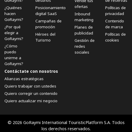
GoRaymi?
destinos
de reservas
Vende tus
ofertas
¿Quiénes
Posicionamiento
Políticas de
hacen
digital SaaS
privacidad
Inbound
GoRaymi?
marketing
Campañas de
Contenido
¿Por qué
promoción
de marca
Planes de
elegir a
publicidad
Héroes del
Políticas de
GoRaymi?
Turismo
cookies
Gestión de
¿Cómo
redes
puedo
sociales
unirme a
GoRaymi?
Contáctate con nosotros
Alianzas estratégicas
Quiero trabajar con ustedes
Quiero corregir un contenido
Quiero actualizar mi negocio
© 2026 GoRaymi International TouristicPlatform S.A. Todos
los derechos reservados.