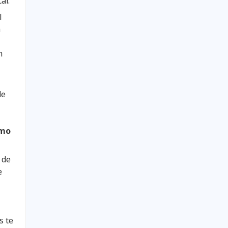
car.
l
n
n
de
smo
 de
e
s te