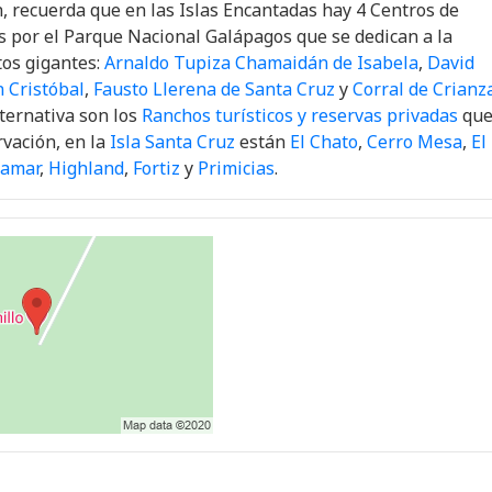
n, recuerda que en las Islas Encantadas hay 4 Centros de
s por el Parque Nacional Galápagos que se dedican a la
tos gigantes:
Arnaldo Tupiza Chamaidán de Isabela
,
David
 Cristóbal
,
Fausto Llerena de Santa Cruz
y
Corral de Crianz
lternativa son los
Ranchos turísticos y reservas privadas
qu
rvación, en la
Isla Santa Cruz
están
El Chato
,
Cerro Mesa
,
El
ramar
,
Highland
,
Fortiz
y
Primicias
.