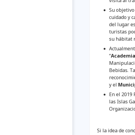
visita al t
Su objetivo
cuidado y c
del lugar e
turistas pod
su hábitat 
Actualmente
“
Academia 
Manipulació
Bebidas. T
reconocimie
y el
Munici
En el 2019
las Islas G
Organizaci
Si la idea de con