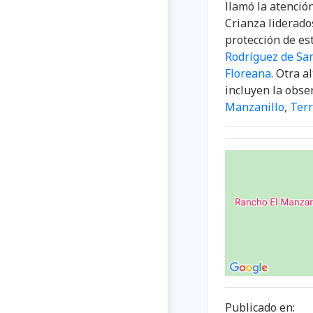
llamó la atenció
Crianza liderado
protección de es
Rodríguez de San
Floreana
. Otra a
incluyen la obse
Manzanillo
,
Ter
Publicado en: