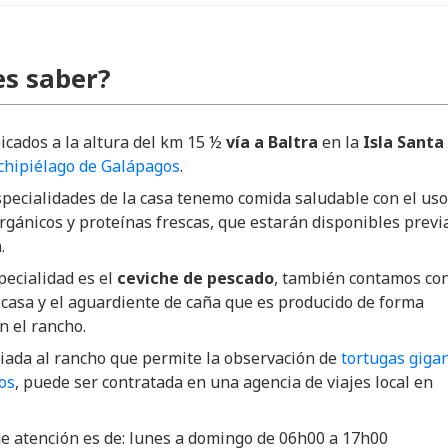
s saber?
cados a la altura del km 15 ½
vía a Baltra
en la
Isla Santa
chipiélago de Galápagos
.
specialidades de la casa tenemo comida saludable con el uso
rgánicos y proteínas frescas, que estarán disponibles previ
.
ecialidad es el
ceviche de pescado
, también contamos con
a casa y el aguardiente de caña que es producido de forma
n el
rancho.
uiada al rancho que permite la observación de
tortugas giga
os
, puede ser contratada en una agencia de viajes local en
de atención es de: lunes a domingo de 06h00 a 17h00