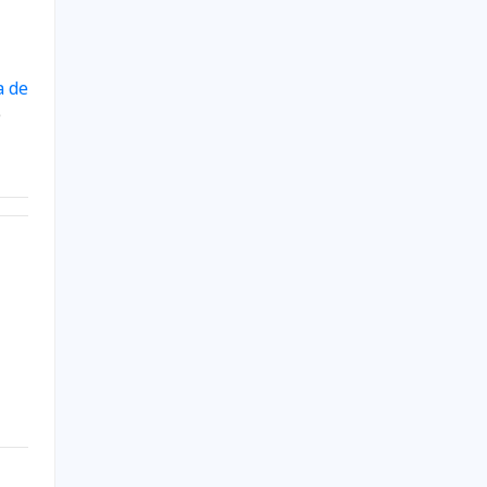
a de
e