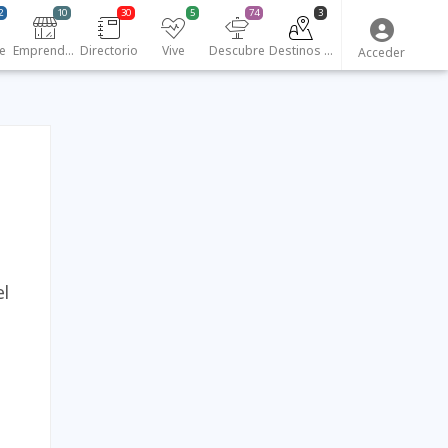
2
10
30
5
74
3
e
Emprendedores
Directorio
Vive
Descubre
Destinos turísticos
Acceder
el