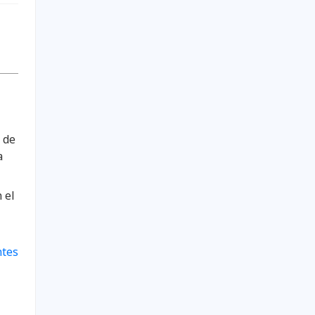
 de
a
 el
ntes