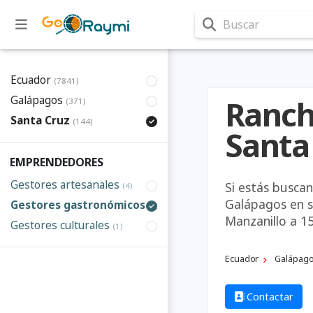
Buscar
Ecuador
(7841)
Galápagos
Ranch
(371)
Santa Cruz
(144)
Santa
EMPRENDEDORES
Gestores artesanales
Si estás busca
(4)
Galápagos en su
Gestores gastronómicos
(5)
Manzanillo a 1
Gestores culturales
(1)
Ecuador
Galápag
Contactar