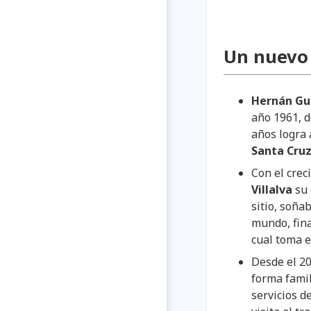
Un nuevo
Hernán Gue
año 1961, d
años logra 
Santa Cru
Con el crec
Villalva
su 
sitio, soña
mundo, fin
cual toma e
Desde el 20
forma famil
servicios d