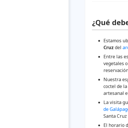
¿Qué debe
Estamos ubi
Cruz
del
ar
Entre las e
vegetales o
reservación
Nuestra esp
coctel de l
artesanal e
La visita g
de Galápag
Santa Cruz
El horario 