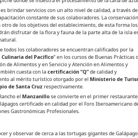
rapiche donde se muestra el procesamiento de la caña de azú
 es brindar servicios con un alto nivel de calidad, a través de
apacitación constante de sus colaboradores. La conservació
s otro de los objetivos del establecimiento, de esta forma los
rán disfrutar de la flora y fauna de la parte alta de la isla e
natural.
 todos los colaboradores se encuentran calificados por la
Culinaria del Pacifico
” en los cursos de Buenas Prácticas 
n de Alimentos y en Servicio y Atención en Alimentos y
ambién cuesta con la
certificación “Q”
de calidad y
nto al mérito turístico otorgado por el
Ministerio de Turi
pio de Santa Cruz
respectivamente.
 Rancho el
Manzanillo
se convierte en el primer restaurante
alápagos certificado en calidad por el Foro Iberoamericano d
ones Gastronómicas Profesionales.
ocer y observar de cerca a las tortugas gigantes de Galápago