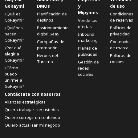
GoRaymi
DMOs
y
de uso
Mipymes
¿Qué es
Planificación de
Condiciones
GoRaymi?
destinos
de reservas
Vende tus
ofertas
¿Quiénes
Posicionamiento
Políticas de
hacen
digital SaaS
privacidad
Inbound
GoRaymi?
marketing
Campañas de
Contenido
¿Por qué
promoción
de marca
Planes de
elegir a
publicidad
Héroes del
Políticas de
GoRaymi?
Turismo
cookies
Gestión de
¿Cómo
redes
puedo
sociales
unirme a
GoRaymi?
Contáctate con nosotros
Alianzas estratégicas
Quiero trabajar con ustedes
Quiero corregir un contenido
Quiero actualizar mi negocio