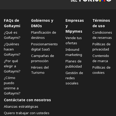
FAQs de
Gobiernos y
Empresas
Términos
GoRaymi
DMOs
y
de uso
Mipymes
¿Qué es
Planificación de
Condiciones
GoRaymi?
destinos
de reservas
Vende tus
ofertas
¿Quiénes
Posicionamiento
Políticas de
hacen
digital SaaS
privacidad
Inbound
GoRaymi?
marketing
Campañas de
Contenido
¿Por qué
promoción
de marca
Planes de
elegir a
publicidad
Héroes del
Políticas de
GoRaymi?
Turismo
cookies
Gestión de
¿Cómo
redes
puedo
sociales
unirme a
GoRaymi?
Contáctate con nosotros
Alianzas estratégicas
Quiero trabajar con ustedes