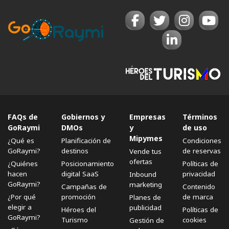
FAQs de
Gobiernos y
Empresas
Términos
GoRaymi
DMOs
y
de uso
Mipymes
¿Qué es
Planificación de
Condiciones
GoRaymi?
destinos
de reservas
Vende tus
ofertas
¿Quiénes
Posicionamiento
Políticas de
hacen
digital SaaS
privacidad
Inbound
GoRaymi?
marketing
Campañas de
Contenido
¿Por qué
promoción
de marca
Planes de
elegir a
publicidad
Héroes del
Políticas de
GoRaymi?
Turismo
cookies
Gestión de