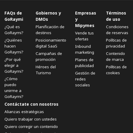
FAQs de
Gobiernos y
Empresas
Términos
GoRaymi
DMOs
y
de uso
Mipymes
¿Qué es
Planificación de
Condiciones
GoRaymi?
destinos
de reservas
Vende tus
ofertas
¿Quiénes
Posicionamiento
Políticas de
hacen
digital SaaS
privacidad
Inbound
GoRaymi?
marketing
Campañas de
Contenido
¿Por qué
promoción
de marca
Planes de
elegir a
publicidad
Héroes del
Políticas de
GoRaymi?
Turismo
cookies
Gestión de
¿Cómo
redes
puedo
sociales
unirme a
GoRaymi?
Contáctate con nosotros
Alianzas estratégicas
Quiero trabajar con ustedes
Quiero corregir un contenido