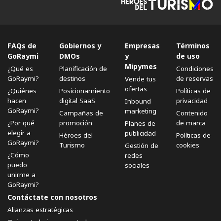
FAQs de
Gobiernos y
Empresas
Términos
GoRaymi
DMOs
y
de uso
Mipymes
¿Qué es
Planificación de
Condiciones
GoRaymi?
destinos
de reservas
Vende tus
ofertas
¿Quiénes
Posicionamiento
Políticas de
hacen
digital SaaS
privacidad
Inbound
GoRaymi?
marketing
Campañas de
Contenido
¿Por qué
promoción
de marca
Planes de
elegir a
publicidad
Héroes del
Políticas de
GoRaymi?
Turismo
cookies
Gestión de
¿Cómo
redes
puedo
sociales
unirme a
GoRaymi?
Contáctate con nosotros
Alianzas estratégicas