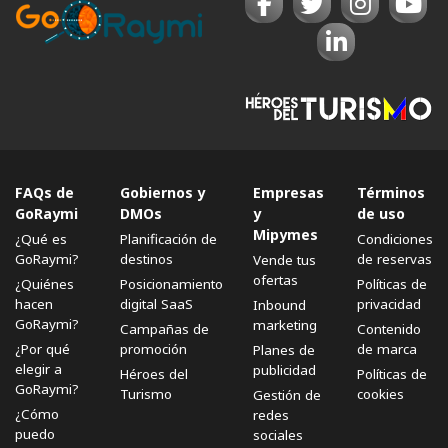
FAQs de
Gobiernos y
Empresas
Términos
GoRaymi
DMOs
y
de uso
Mipymes
¿Qué es
Planificación de
Condiciones
GoRaymi?
destinos
de reservas
Vende tus
ofertas
¿Quiénes
Posicionamiento
Políticas de
hacen
digital SaaS
privacidad
Inbound
GoRaymi?
marketing
Campañas de
Contenido
¿Por qué
promoción
de marca
Planes de
elegir a
publicidad
Héroes del
Políticas de
GoRaymi?
Turismo
cookies
Gestión de
¿Cómo
redes
puedo
sociales