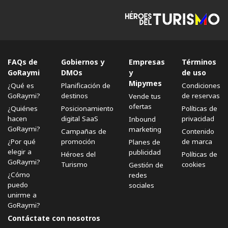
FAQs de
Gobiernos y
Empresas
Términos
GoRaymi
DMOs
y
de uso
Mipymes
¿Qué es
Planificación de
Condiciones
GoRaymi?
destinos
de reservas
Vende tus
ofertas
¿Quiénes
Posicionamiento
Políticas de
hacen
digital SaaS
privacidad
Inbound
GoRaymi?
marketing
Campañas de
Contenido
¿Por qué
promoción
de marca
Planes de
elegir a
publicidad
Héroes del
Políticas de
GoRaymi?
Turismo
cookies
Gestión de
¿Cómo
redes
puedo
sociales
unirme a
GoRaymi?
Contáctate con nosotros