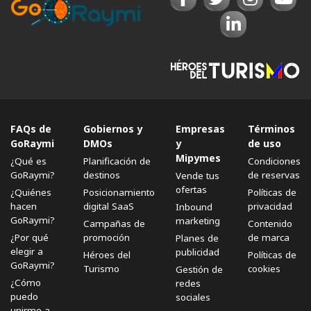
FAQs de
Gobiernos y
Empresas
Términos
GoRaymi
DMOs
y
de uso
Mipymes
¿Qué es
Planificación de
Condiciones
GoRaymi?
destinos
de reservas
Vende tus
ofertas
¿Quiénes
Posicionamiento
Políticas de
hacen
digital SaaS
privacidad
Inbound
GoRaymi?
marketing
Campañas de
Contenido
¿Por qué
promoción
de marca
Planes de
elegir a
publicidad
Héroes del
Políticas de
GoRaymi?
Turismo
cookies
Gestión de
¿Cómo
redes
puedo
sociales
unirme a