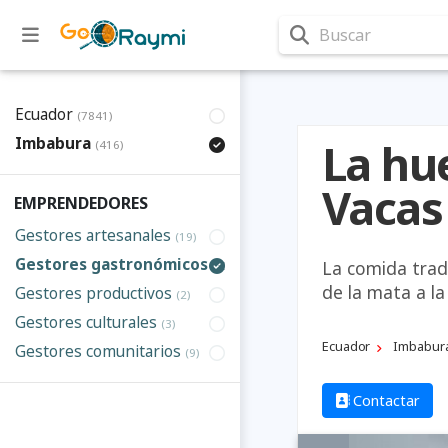
Buscar
Ecuador
(7841)
Imbabura
La hu
(416)
Vacas
EMPRENDEDORES
Gestores artesanales
(19)
Gestores gastronómicos
La comida trad
(35)
de la mata a la
Gestores productivos
(2)
Gestores culturales
(3)
Ecuador
Imbabur
Gestores comunitarios
(9)
Contactar