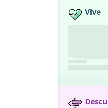
Vive
Descu