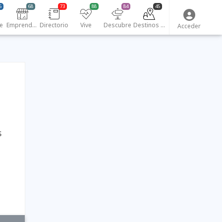
6
68
73
88
84
45
e
Emprendedores
Directorio
Vive
Descubre
Destinos turísticos
Acceder
s