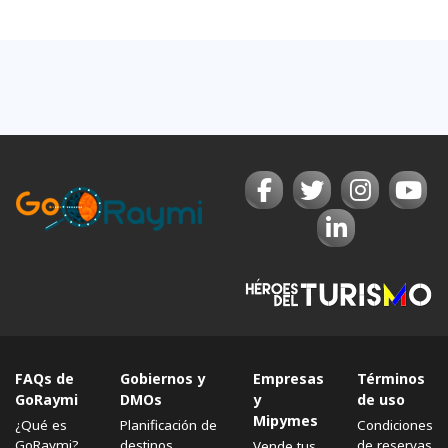
FAQs de
Gobiernos y
Empresas
Términos
GoRaymi
DMOs
y
de uso
Mipymes
¿Qué es
Planificación de
Condiciones
GoRaymi?
destinos
de reservas
Vende tus