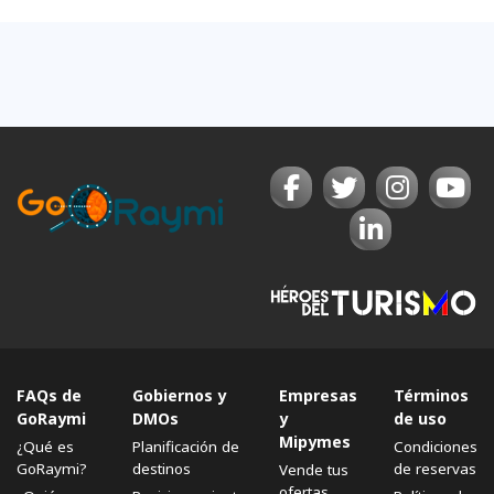
FAQs de
Gobiernos y
Empresas
Términos
GoRaymi
DMOs
y
de uso
Mipymes
¿Qué es
Planificación de
Condiciones
GoRaymi?
destinos
de reservas
Vende tus
ofertas