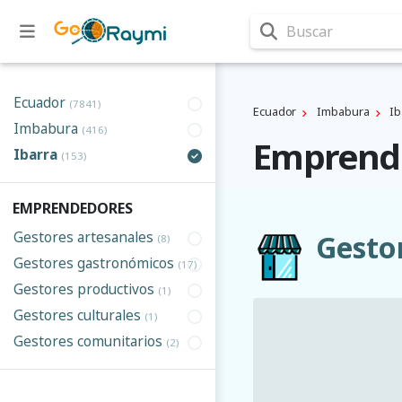
Buscar
Ecuador
(7841)
Ecuador
Imbabura
Ib
Imbabura
(416)
Emprende
Ibarra
(153)
EMPRENDEDORES
Gestores artesanales
Gestor
(8)
Gestores gastronómicos
(17)
Gestores productivos
(1)
Gestores culturales
(1)
Gestores comunitarios
(2)