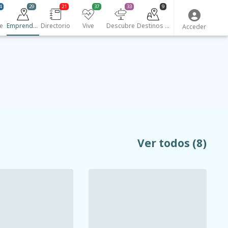
4
29
21
37
33
9
e
Emprendedores
Directorio
Vive
Descubre
Destinos turísticos
Acceder
Ver todos
(8)