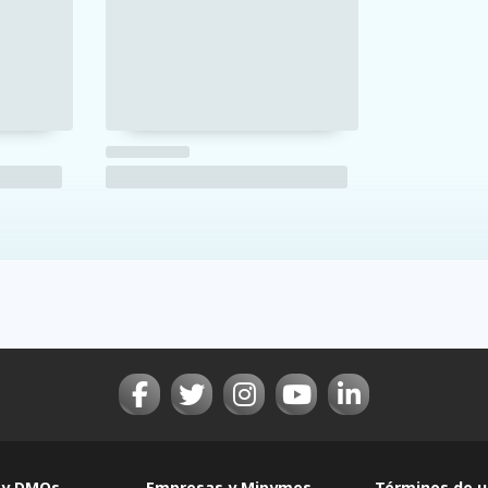
 y DMOs
Empresas y Mipymes
Términos de u