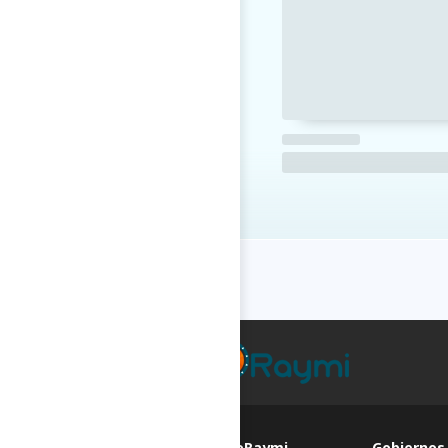
FAQs de GoRaymi
Gobiernos