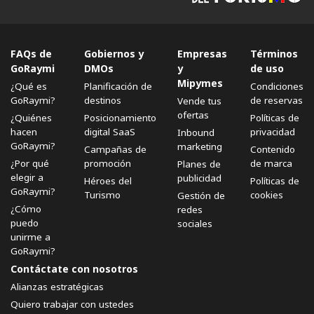
FAQs de
Gobiernos y
Empresas
Términos
GoRaymi
DMOs
y
de uso
Mipymes
¿Qué es
Planificación de
Condiciones
GoRaymi?
destinos
de reservas
Vende tus
ofertas
¿Quiénes
Posicionamiento
Políticas de
hacen
digital SaaS
privacidad
Inbound
GoRaymi?
marketing
Campañas de
Contenido
¿Por qué
promoción
de marca
Planes de
elegir a
publicidad
Héroes del
Políticas de
GoRaymi?
Turismo
cookies
Gestión de
¿Cómo
redes
puedo
sociales
unirme a
GoRaymi?
Contáctate con nosotros
Alianzas estratégicas
Quiero trabajar con ustedes