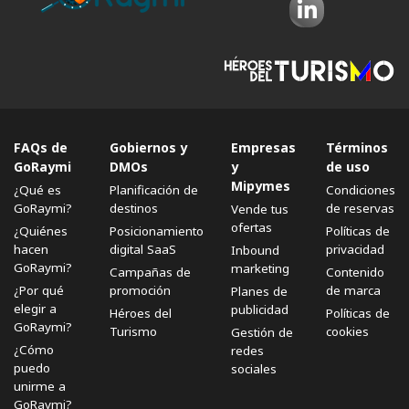
FAQs de
Gobiernos y
Empresas
Términos
GoRaymi
DMOs
y
de uso
Mipymes
¿Qué es
Planificación de
Condiciones
GoRaymi?
destinos
de reservas
Vende tus
ofertas
¿Quiénes
Posicionamiento
Políticas de
hacen
digital SaaS
privacidad
Inbound
GoRaymi?
marketing
Campañas de
Contenido
¿Por qué
promoción
de marca
Planes de
elegir a
publicidad
Héroes del
Políticas de
GoRaymi?
Turismo
cookies
Gestión de
¿Cómo
redes
puedo
sociales
unirme a
GoRaymi?