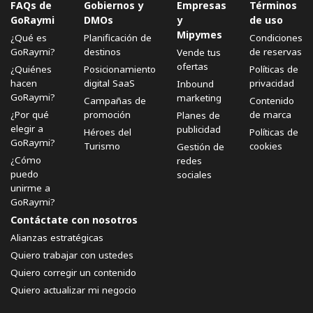
FAQs de
Gobiernos y
Empresas
Términos
GoRaymi
DMOs
y
de uso
Mipymes
¿Qué es
Planificación de
Condiciones
GoRaymi?
destinos
de reservas
Vende tus
ofertas
¿Quiénes
Posicionamiento
Políticas de
hacen
digital SaaS
privacidad
Inbound
GoRaymi?
marketing
Campañas de
Contenido
¿Por qué
promoción
de marca
Planes de
elegir a
publicidad
Héroes del
Políticas de
GoRaymi?
Turismo
cookies
Gestión de
¿Cómo
redes
puedo
sociales
unirme a
GoRaymi?
Contáctate con nosotros
Alianzas estratégicas
Quiero trabajar con ustedes
Quiero corregir un contenido
Quiero actualizar mi negocio