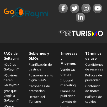
FAQs de
Gobiernos y
Empresas
Términos
GoRaymi
DMOs
y
de uso
Mipymes
¿Qué es
Planificación de
Condiciones
GoRaymi?
destinos
de reservas
Vende tus
ofertas
¿Quiénes
Posicionamiento
Políticas de
hacen
digital SaaS
privacidad
Inbound
GoRaymi?
marketing
Campañas de
Contenido
¿Por qué
promoción
de marca
Planes de
elegir a
publicidad
Héroes del
Políticas de
GoRaymi?
Turismo
cookies
Gestión de
¿Cómo
redes