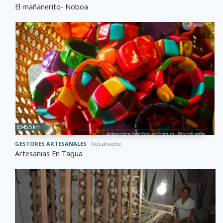
El mañanerito- Noboa
8945,5 km
GESTORES ARTESANALES
Rocafuerte
Artesanias En Tagua