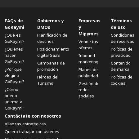
FAQs de
Gobiernos y
Empresas
Términos
GoRaymi
DMOs
y
de uso
Mipymes
¿Qué es
Planificación de
Condiciones
GoRaymi?
destinos
de reservas
Vende tus
ofertas
¿Quiénes
Posicionamiento
Políticas de
hacen
digital SaaS
privacidad
Inbound
GoRaymi?
marketing
Campañas de
Contenido
¿Por qué
promoción
de marca
Planes de
elegir a
publicidad
Héroes del
Políticas de
GoRaymi?
Turismo
cookies
Gestión de
¿Cómo
redes
puedo
sociales
unirme a
GoRaymi?
Contáctate con nosotros
Alianzas estratégicas
Quiero trabajar con ustedes