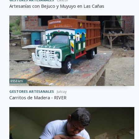
Artesanías con Bejuco y Muyuyo en Las Cañas
8958 km
GESTORES ARTESANALES
Julcuy
Carritos de Madera - RIVER