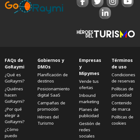
FAQs de
Gobiernos y
Empresas
Términos
GoRaymi
DMOs
y
de uso
Mipymes
¿Qué es
Planificación de
Condiciones
GoRaymi?
destinos
de reservas
Vende tus
ofertas
¿Quiénes
Posicionamiento
Políticas de
hacen
digital SaaS
privacidad
Inbound
GoRaymi?
marketing
Campañas de
Contenido
¿Por qué
promoción
de marca
Planes de
elegir a
publicidad
Héroes del
Políticas de
GoRaymi?
Turismo
cookies
Gestión de
¿Cómo
redes
puedo
sociales