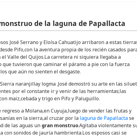
 monstruo de la laguna de Papallacta
sos José Serrano y Eloísa Cahuatijo arribaron a estas tierra
desde Pifo,con la aventura propia de los recién casados par
el Valle del Quijos.La carretera ni siquiera llegaba a
lo que tuvieron que caminar el páramo a pie con la fuerza
 los que aún no sienten el desgaste.
Sierra naranjillay logma .José demostró su arte en las silue
ntes por el constante ir y venir de las herramientas;las
on maiz,cebada y trigo en Pifo y Paluguillo.
e regreso a Molana,en Cuyuja,luego de vender las frutas y
sanías en la sierra,al cruzar por la
laguna de Papallacta
se
ad de las aguas un
gran monstruo
.Agitaba violentamente s
 con sonidos de jauría hambrienta.Los esposos casi se