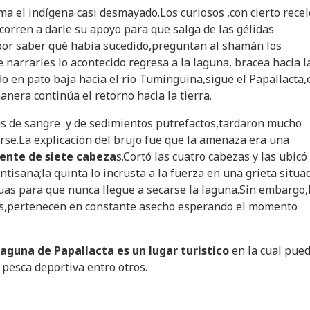
ma el indígena casi desmayado.Los curiosos ,con cierto recel
corren a darle su apoyo para que salga de las gélidas
por saber qué había sucedido,preguntan al shamán los
 narrarles lo acontecido regresa a la laguna, bracea hacia l
do en pato baja hacia el río Tuminguina,sigue el Papallacta,
anera continúa el retorno hacia la tierra.
as de sangre y de sedimientos putrefactos,tardaron mucho
rse.La explicación del brujo fue que la amenaza era una
iente de siete cabeza
s.Cortó las cuatro cabezas y las ubicó
ntisana;la quinta lo incrusta a la fuerza en una grieta situa
aguas para que nunca llegue a secarse la laguna.Sin embargo,
as,pertenecen en constante asecho esperando el momento
aguna de Papallacta es un lugar turistico
en la cual pue
 pesca deportiva entro otros.