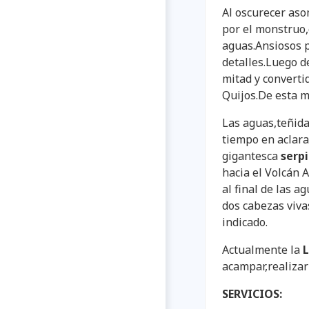
Al oscurecer aso
por el monstruo,
aguas.Ansiosos 
detalles.Luego de
mitad y converti
Quijos.De esta m
Las aguas,teñid
tiempo en aclara
gigantesca
serp
hacia el Volcán A
al final de las 
dos cabezas viv
indicado.
Actualmente la
L
acampar,realizar
SERVICIOS: