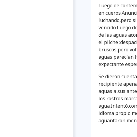
Luego de contemp
en cueros.Anunci
luchando,pero si
vencido.Luego de
de las aguas ac
el pilche :despac
bruscos,pero volv
aguas parecían h
expectante espe
Se dieron cuenta
recipiente apena
aguas a sus ant
los rostros marca
agua.Intentó,co
idioma propio m
aguantaron meno