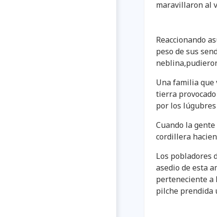
maravillaron al 
Reaccionando asu
peso de sus sen
neblina,pudieron
Una familia que 
tierra provocado
por los lúgubres
Cuando la gente s
cordillera hacien
Los pobladores d
asedio de esta a
perteneciente a l
pilche prendida u