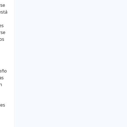
rse
está
es
rse
ros
ueño
as
n
ces