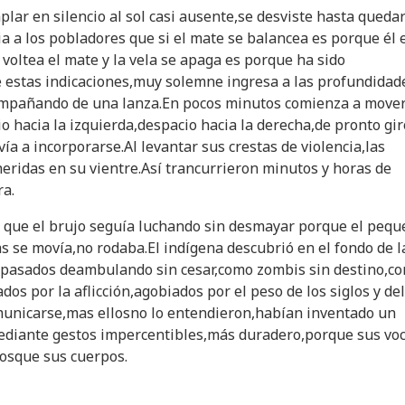
lar en silencio al sol casi ausente,se desviste hasta queda
a a los pobladores que si el mate se balancea es porque él 
 voltea el mate y la vela se apaga es porque ha sido
 estas indicaciones,muy solemne ingresa a las profundidad
ompañando de una lanza.En pocos minutos comienza a move
io hacia la izquierda,despacio hacia la derecha,de pronto gi
ía a incorporarse.Al levantar sus crestas de violencia,las
eridas en su vientre.Así trancurrieron minutos y horas de
ra.
 que el brujo seguía luchando sin desmayar porque el peq
s se movía,no rodaba.El indígena descubrió en el fondo de l
epasados deambulando sin cesar,como zombis sin destino,co
dos por la aflicción,agobiados por el peso de los siglos y del
municarse,mas ellosno lo entendieron,habían inventado un
ediante gestos impercentibles,más duradero,porque sus vo
sque sus cuerpos.