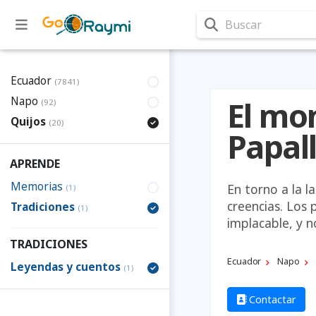
Buscar
Ecuador
(7841)
Napo
El mo
(92)
Quijos
(20)
Papal
APRENDE
Memorias
En torno a la l
(1)
creencias. Los
Tradiciones
(1)
implacable, y n
TRADICIONES
Ecuador
Napo
Leyendas y cuentos
(1)
Contactar