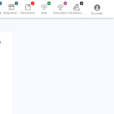
2
1
2
6
5
4
e
Emprendedores
Directorio
Vive
Descubre
Destinos turísticos
Acceder
e