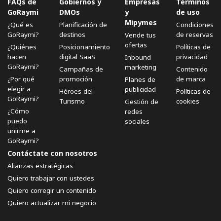
FAQs de
Gobiernos y
Empresas
Términos
GoRaymi
DMOs
y
de uso
Mipymes
¿Qué es
Planificación de
Condiciones
GoRaymi?
destinos
de reservas
Vende tus
ofertas
¿Quiénes
Posicionamiento
Políticas de
hacen
digital SaaS
privacidad
Inbound
GoRaymi?
marketing
Campañas de
Contenido
¿Por qué
promoción
de marca
Planes de
elegir a
publicidad
Héroes del
Políticas de
GoRaymi?
Turismo
cookies
Gestión de
¿Cómo
redes
puedo
sociales
unirme a
GoRaymi?
Contáctate con nosotros
Alianzas estratégicas
Quiero trabajar con ustedes
Quiero corregir un contenido
Quiero actualizar mi negocio